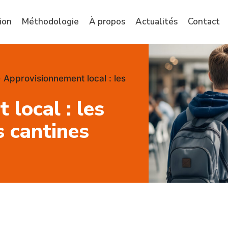
ion
Méthodologie
À propos
Actualités
Contact
»
Approvisionnement local : les
local : les
s cantines