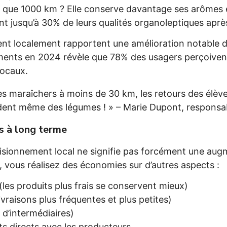
t que 1000 km ? Elle conserve davantage ses arômes e
nt jusqu’à 30% de leurs qualités organoleptiques apr
ent localement rapportent une amélioration notable d
ments en 2024 révèle que 78% des usagers perçoivent
locaux.
les maraîchers à moins de 30 km, les retours des élè
ndent même des légumes ! » – Marie Dupont, responsab
s à long terme
isionnement local ne signifie pas forcément une augm
, vous réalisez des économies sur d’autres aspects :
(les produits plus frais se conservent mieux)
vraisons plus fréquentes et plus petites)
 d’intermédiaires)
ats directs avec les producteurs