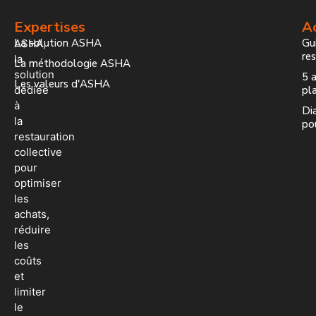
Expertises
Ac
La solution ASHA
Gui
ASHA,
re
la
La méthodologie ASHA
solution
5 a
Les valeurs d'ASHA
dédiée
pla
à
Dia
la
po
restauration
collective
pour
optimiser
les
achats,
réduire
les
coûts
et
limiter
le