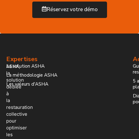
Réservez votre démo
Expertises
Ac
La solution ASHA
Gui
ASHA,
re
la
La méthodologie ASHA
solution
5 a
Les valeurs d'ASHA
dédiée
pla
à
Dia
la
po
restauration
collective
pour
optimiser
les