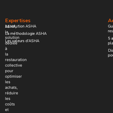
Expertises
Ac
La solution ASHA
Gui
ASHA,
re
la
La méthodologie ASHA
solution
5 a
Les valeurs d'ASHA
dédiée
pla
à
Dia
la
po
restauration
collective
pour
optimiser
les
achats,
réduire
les
coûts
et