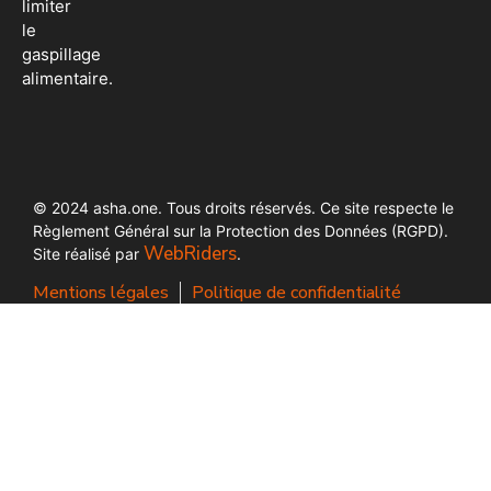
limiter
le
gaspillage
alimentaire.
© 2024 asha.one. Tous droits réservés. Ce site respecte le
Règlement Général sur la Protection des Données (RGPD).
WebRiders
Site réalisé par
.
Mentions légales
Politique de confidentialité