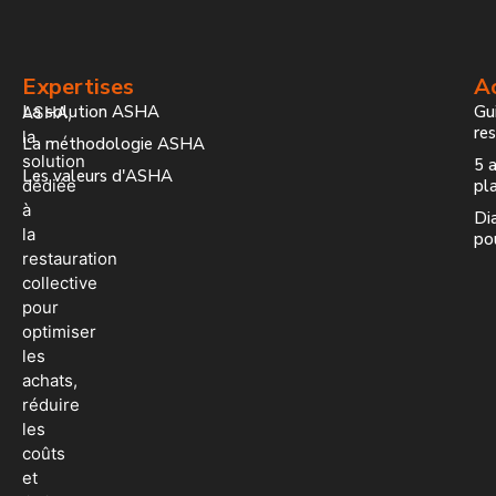
Expertises
Ac
La solution ASHA
Gui
ASHA,
re
la
La méthodologie ASHA
solution
5 a
Les valeurs d'ASHA
dédiée
pla
à
Dia
la
po
restauration
collective
pour
optimiser
les
achats,
réduire
les
coûts
et