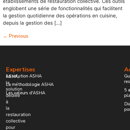
établissements de restauration collective. Ces outils
englobent une série de fonctionnalités qui facilitent
la gestion quotidienne des opérations en cuisine,
depuis la gestion des […]
←
Previous
Expertises
Ac
La solution ASHA
Gui
ASHA,
re
la
La méthodologie ASHA
solution
5 a
Les valeurs d'ASHA
dédiée
pla
à
Dia
la
po
restauration
collective
pour