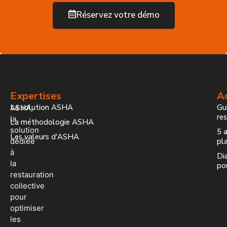
Réservez votre démo
Expertises
Ac
La solution ASHA
Gui
ASHA,
re
la
La méthodologie ASHA
solution
5 a
Les valeurs d'ASHA
dédiée
pla
à
Dia
la
po
restauration
collective
pour
optimiser
les