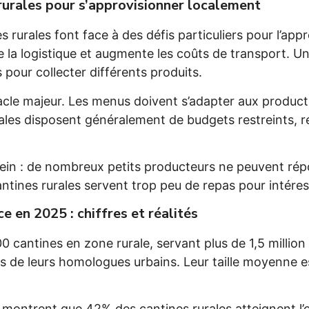
rurales pour s’approvisionner localement
 rurales font face à des défis particuliers pour l’app
a logistique et augmente les coûts de transport. Un 
 pour collecter différents produits.
tacle majeur. Les menus doivent s’adapter aux produc
rales disposent généralement de budgets restreints, re
ein : de nombreux petits producteurs ne peuvent répo
ntines rurales servent trop peu de repas pour intéres
e en 2025 : chiffres et réalités
 cantines en zone rurale, servant plus de 1,5 million
es de leurs homologues urbains. Leur taille moyenne e
e montrent que 42% des cantines rurales atteignent l’