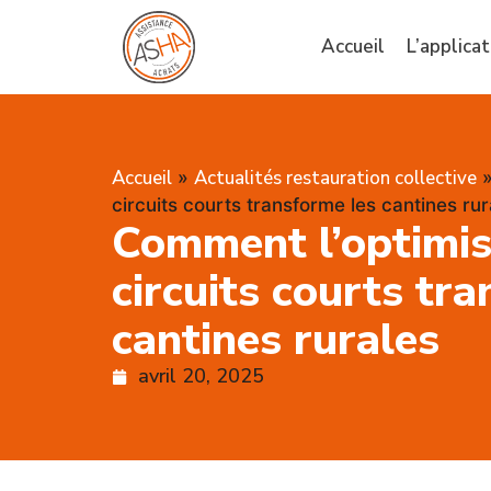
Accueil
L’applicat
Accueil
Actualités restauration collective
»
circuits courts transforme les cantines rur
Comment l’optimis
circuits courts tr
cantines rurales
avril 20, 2025