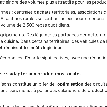
atteindre des volumes plus attractifs pour les produc
es : centrales d’achats territoriales, associations 
, 18 cantines rurales se sont associées pour créer u
 volume de 2 500 repas quotidiens.
équipements. Des légumeries partagées permettent de
e cuisine. Dans certains territoires, des véhicules de 
t réduisant les coûts logistiques.
économies d’échelle significatives, avec une réducti
s : s’adapter aux productions locales
ons constitue un pilier de l’
optimisation
des circuits
t leurs menus à partir des calendriers de production 
ent sur des cycles de 4 à 6 mois, en concertation ave