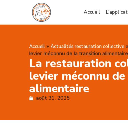
Accueil
L’applicat
Accueil
Actualités restauration collective
»
levier méconnu de la transition alimentaire
La restauration col
levier méconnu de 
alimentaire
août 31, 2025