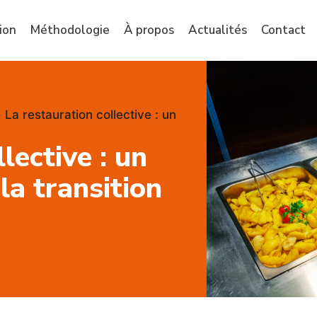
ion
Méthodologie
À propos
Actualités
Contact
»
La restauration collective : un
lective : un
la transition