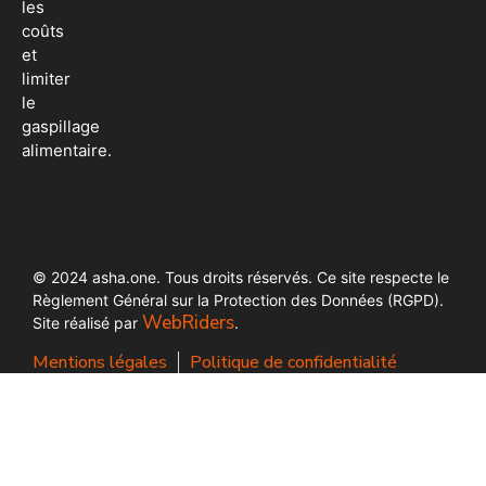
les
coûts
et
limiter
le
gaspillage
alimentaire.
© 2024 asha.one. Tous droits réservés. Ce site respecte le
Règlement Général sur la Protection des Données (RGPD).
WebRiders
Site réalisé par
.
Mentions légales
Politique de confidentialité