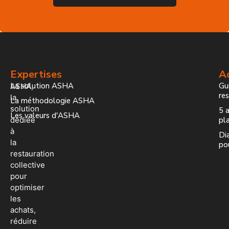
Expertises
Ac
La solution ASHA
Gui
ASHA,
re
la
La méthodologie ASHA
solution
5 a
Les valeurs d'ASHA
dédiée
pla
à
Dia
la
po
restauration
collective
pour
optimiser
les
achats,
réduire