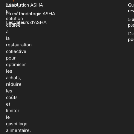
La solution ASHA
Gui
ASHA,
re
la
La méthodologie ASHA
solution
5 a
Les valeurs d'ASHA
dédiée
pla
à
Dia
la
po
restauration
collective
pour
optimiser
les
achats,
réduire
les
coûts
et
limiter
le
gaspillage
alimentaire.