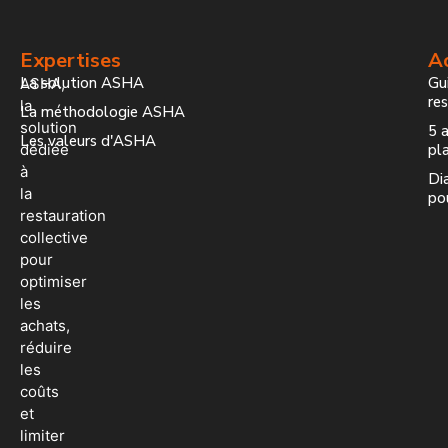
Expertises
Ac
La solution ASHA
Gui
ASHA,
re
la
La méthodologie ASHA
solution
5 a
Les valeurs d'ASHA
dédiée
pla
à
Dia
la
po
restauration
collective
pour
optimiser
les
achats,
réduire
les
coûts
et
limiter