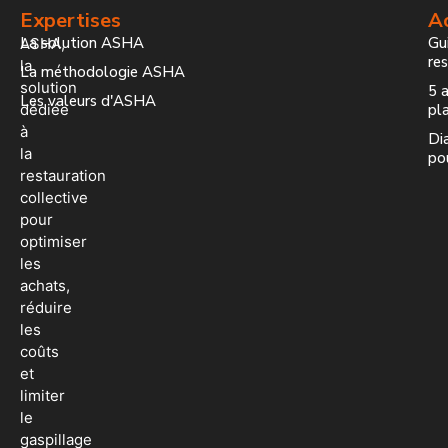
Expertises
Ac
La solution ASHA
Gui
ASHA,
re
la
La méthodologie ASHA
solution
5 a
Les valeurs d'ASHA
dédiée
pla
à
Dia
la
po
restauration
collective
pour
optimiser
les
achats,
réduire
les
coûts
et
limiter
le
gaspillage